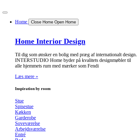
Videre
til
indhold
Home
Close Home
Open Home
Home Interior Design
Til dig som ønsker en bolig med præg af internationalt design.
INTERSTUDIO Home byder på kvalitets designmøbler til
alle hjemmets rum med mærker som Fendi
Læs mere »
Inspiration by room
Stue
Spisestue
Køkken
Garderobe
Soveværelse
Arbejdsværelse
Entré