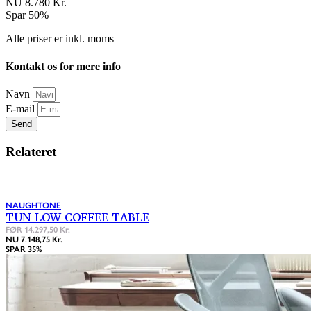
NU 8.780 Kr.
Spar 50%
Alle priser er inkl. moms
Kontakt os for mere info
Navn
E-mail
Send
Relateret
NAUGHTONE
TUN LOW COFFEE TABLE
FØR 14.297,50 Kr.
NU 7.148,75 Kr.
SPAR 35%