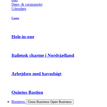
Bad
Døre- & vægpaneler
Udendørs
Cases
Hole-in-one
Italiensk charme i Nordsjælland
Arbejdsro med havudsigt
Quintus Bastion
Business
Close Business
Open Business