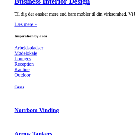
Business Interior Design
Til dig der ønsker mere end bare møbler til din virksomhed. Vi
Læs mere »
Inspiration by area
Arbejdspladser
Mødelokale
Lounges
Reception
Kantine
Outdoor
Cases
Norrbom Vinding
Arrow Tankers