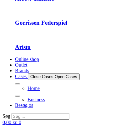
Gorrissen Federspiel
Aristo
Online shop
Outlet
Brands
Cases
Close Cases
Open Cases
Home
Business
Besøg os
Søg
0,00
kr.
0