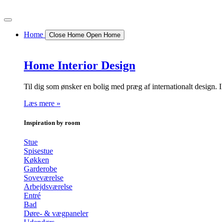
Videre
til
indhold
Home
Close Home
Open Home
Home Interior Design
Til dig som ønsker en bolig med præg af internationalt desi
Læs mere »
Inspiration by room
Stue
Spisestue
Køkken
Garderobe
Soveværelse
Arbejdsværelse
Entré
Bad
Døre- & vægpaneler