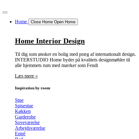
Videre
til
indhold
Home
Close Home
Open Home
Home Interior Design
Til dig som ønsker en bolig med præg af internationalt design.
INTERSTUDIO Home byder på kvalitets designmøbler til
alle hjemmets rum med mærker som Fendi
Læs mere »
Inspiration by room
Stue
Spisestue
Køkken
Garderobe
Soveværelse
Arbejdsværelse
Entré