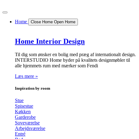
Videre
til
indhold
Home
Close Home
Open Home
Home Interior Design
Til dig som ønsker en bolig med præg af internationalt design.
INTERSTUDIO Home byder på kvalitets designmøbler til
alle hjemmets rum med mærker som Fendi
Læs mere »
Inspiration by room
Stue
Spisestue
Køkken
Garderobe
Soveværelse
Arbejdsværelse
Entré