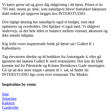
Vi kører gerne ud og giver dig rådgivning i dit hjem. Prisen er kr.
795 inkl. moms pr. time, som naturligvis bliver fratrukket fakturaen
ifald ordren på opgaven lægges hos INTERSTUDIO.
Den rigtige løsning har naturligvis også et budget, som skal
optimeres og overholdes. Det hjælper vi også med. Vi rådgiver
undervejs, så der hele tiden er balance mellem visioner, økonomi og
ikke mindst tidsplan.
Kig forbi vores inspirerende butik på første sal i Galleri K i
København.
Tag elevatoren direkte op til butikken fra Antonigade 4, eller gå
igennem det skønne Galleri K med restauranter. Her kan du både
komme ind fra Pilestræde og Kristen Bernikows Gade stueetagen.
Gå op ad den store trappe i atrium til 1. sal, så finder du
INTERSTUDIO lige oven over restaurant The Market.
Inspiration by room
Stue
Spisestue
Køkken
Garderobe