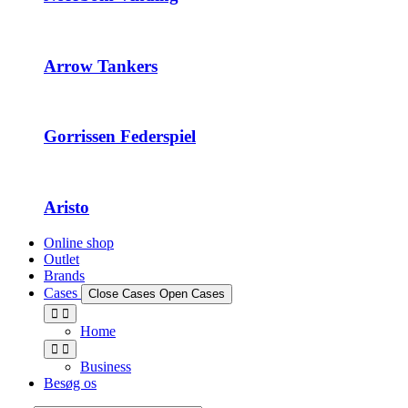
Arrow Tankers
Gorrissen Federspiel
Aristo
Online shop
Outlet
Brands
Cases
Close Cases
Open Cases
Home
Business
Besøg os