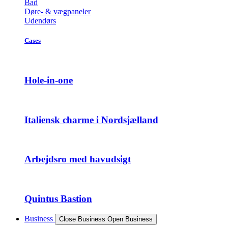
Bad
Døre- & vægpaneler
Udendørs
Cases
Hole-in-one
Italiensk charme i Nordsjælland
Arbejdsro med havudsigt
Quintus Bastion
Business
Close Business
Open Business