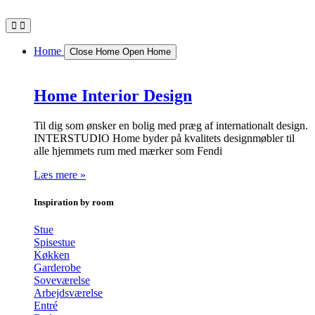
Videre
til
indhold
Home
Close Home
Open Home
Home Interior Design
Til dig som ønsker en bolig med præg af internationalt design.
INTERSTUDIO Home byder på kvalitets designmøbler til
alle hjemmets rum med mærker som Fendi
Læs mere »
Inspiration by room
Stue
Spisestue
Køkken
Garderobe
Soveværelse
Arbejdsværelse
Entré