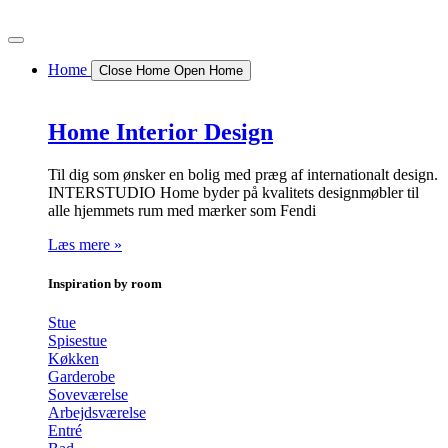
Videre
til
indhold
Home
Close Home
Open Home
Home Interior Design
Til dig som ønsker en bolig med præg af internationalt design.
INTERSTUDIO Home byder på kvalitets designmøbler til
alle hjemmets rum med mærker som Fendi
Læs mere »
Inspiration by room
Stue
Spisestue
Køkken
Garderobe
Soveværelse
Arbejdsværelse
Entré