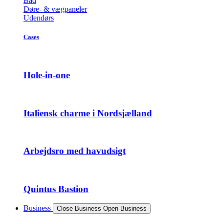
Bad
Døre- & vægpaneler
Udendørs
Cases
Hole-in-one
Italiensk charme i Nordsjælland
Arbejdsro med havudsigt
Quintus Bastion
Business
Close Business
Open Business