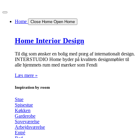
Videre
til
indhold
Home
Close Home
Open Home
Home Interior Design
Til dig som ønsker en bolig med præg af internationalt design.
INTERSTUDIO Home byder på kvalitets designmøbler til
alle hjemmets rum med mærker som Fendi
Læs mere »
Inspiration by room
Stue
Spisestue
Køkken
Garderobe
Soveværelse
Arbejdsværelse
Entré