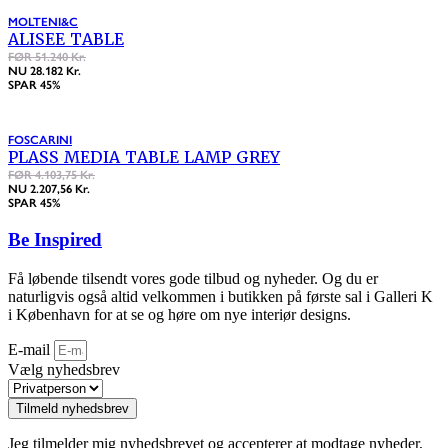
MOLTENI&C
ALISEE TABLE
FØR 51.240 Kr.
NU 28.182 Kr.
SPAR 45%
FOSCARINI
PLASS MEDIA TABLE LAMP GREY
FØR 4.103,75 Kr.
NU 2.207,56 Kr.
SPAR 45%
Be Inspired
Få løbende tilsendt vores gode tilbud og nyheder. Og du er
naturligvis også altid velkommen i butikken på første sal i Galleri K
i København for at se og høre om nye interiør designs.
E-mail
Vælg nyhedsbrev
Tilmeld nyhedsbrev
Jeg tilmelder mig nyhedsbrevet og accepterer at modtage nyheder,