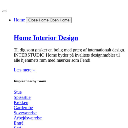
Videre
til
indhold
Home
Close Home
Open Home
Home Interior Design
Til dig som ønsker en bolig med præg af internationalt design.
INTERSTUDIO Home byder på kvalitets designmøbler til
alle hjemmets rum med mærker som Fendi
Læs mere »
Inspiration by room
Stue
Spisestue
Køkken
Garderobe
Soveværelse
Arbejdsværelse
Entré