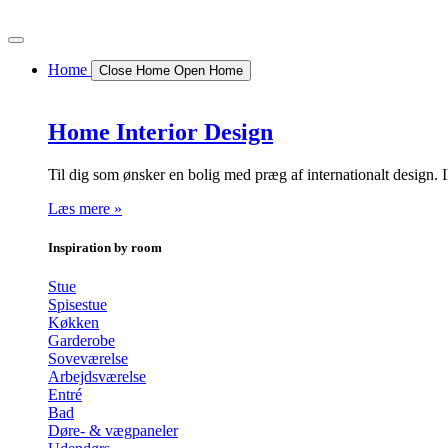
Videre
til
indhold
Home
Close Home
Open Home
Home Interior Design
Til dig som ønsker en bolig med præg af internationalt desi
Læs mere »
Inspiration by room
Stue
Spisestue
Køkken
Garderobe
Soveværelse
Arbejdsværelse
Entré
Bad
Døre- & vægpaneler