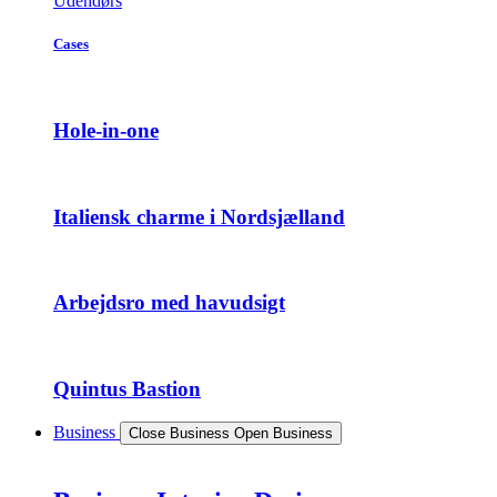
Udendørs
Cases
Hole-in-one
Italiensk charme i Nordsjælland
Arbejdsro med havudsigt
Quintus Bastion
Business
Close Business
Open Business