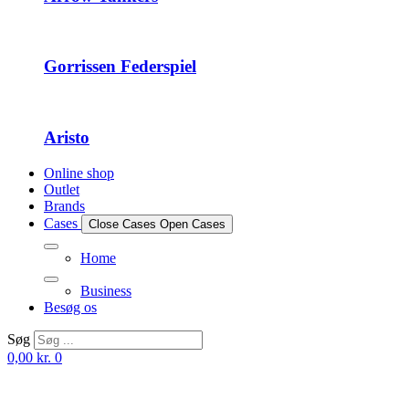
Gorrissen Federspiel
Aristo
Online shop
Outlet
Brands
Cases
Close Cases
Open Cases
Home
Business
Besøg os
Søg
0,00
kr.
0