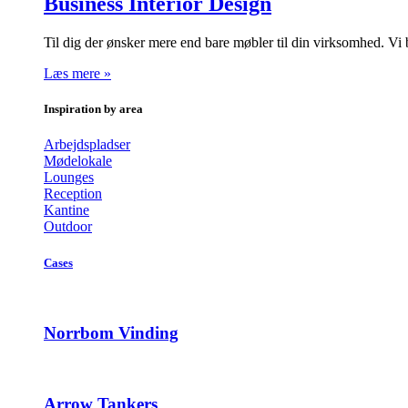
Business Interior Design
Til dig der ønsker mere end bare møbler til din virksomhed. Vi
Læs mere »
Inspiration by area
Arbejdspladser
Mødelokale
Lounges
Reception
Kantine
Outdoor
Cases
Norrbom Vinding
Arrow Tankers