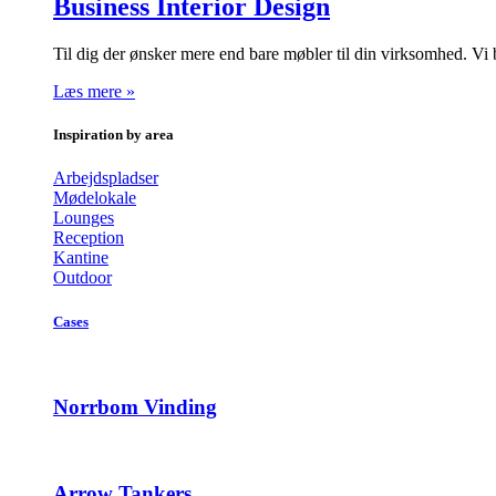
Business Interior Design
Til dig der ønsker mere end bare møbler til din virksomhed. Vi
Læs mere »
Inspiration by area
Arbejdspladser
Mødelokale
Lounges
Reception
Kantine
Outdoor
Cases
Norrbom Vinding
Arrow Tankers