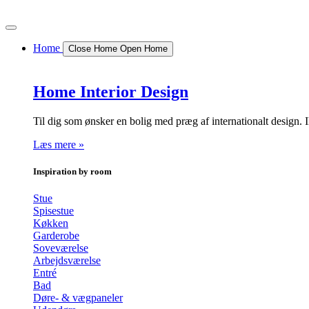
Videre
til
indhold
Home
Close Home
Open Home
Home Interior Design
Til dig som ønsker en bolig med præg af internationalt desi
Læs mere »
Inspiration by room
Stue
Spisestue
Køkken
Garderobe
Soveværelse
Arbejdsværelse
Entré
Bad
Døre- & vægpaneler