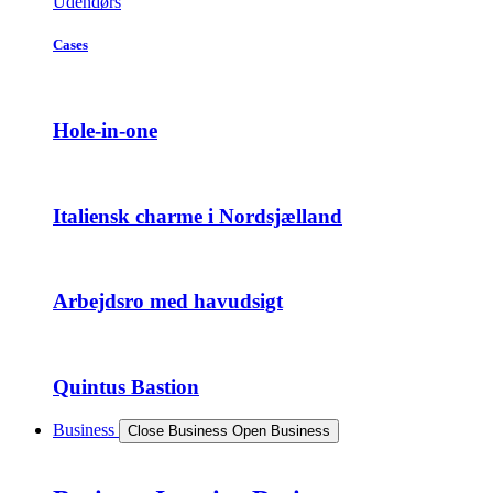
Udendørs
Cases
Hole-in-one
Italiensk charme i Nordsjælland
Arbejdsro med havudsigt
Quintus Bastion
Business
Close Business
Open Business