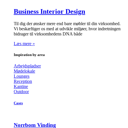
Business Interior Design
Til dig der ønsker mere end bare møbler til din virksomhed.
Vi beskæftiger os med at udvikle miljøer, hvor indretningen
bidrager til virksomhedens DNA både
Læs mere »
Inspiration by area
Arbejdspladser
Mødelokale
Lounges
Reception
Kantine
Outdoor
Cases
Norrbom Vinding