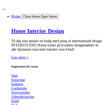
Videre
til
indhold
Home
Close Home
Open Home
Home Interior Design
Til dig som ønsker en bolig med præg af internationalt design.
INTERSTUDIO Home byder på kvalitets designmøbler til
alle hjemmets rum med mærker som Fendi
Læs mere »
Inspiration by room
Stue
Spisestue
Køkken
Garderobe
Soveværelse
Arbejdsværelse
Entré