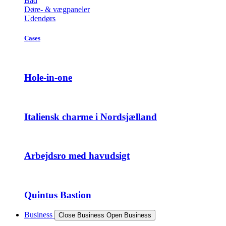
Bad
Døre- & vægpaneler
Udendørs
Cases
Hole-in-one
Italiensk charme i Nordsjælland
Arbejdsro med havudsigt
Quintus Bastion
Business
Close Business
Open Business