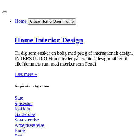
Videre
til
indhold
Home
Close Home
Open Home
Home Interior Design
Til dig som ønsker en bolig med præg af internationalt design.
INTERSTUDIO Home byder på kvalitets designmøbler til
alle hjemmets rum med mærker som Fendi
Læs mere »
Inspiration by room
Stue
Spisestue
Køkken
Garderobe
Soveværelse
Arbejdsværelse
Entré