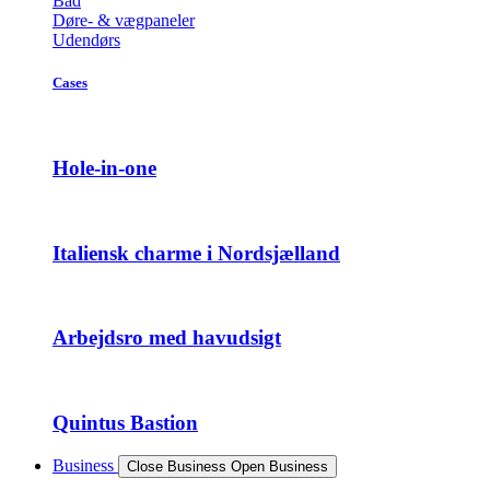
Bad
Døre- & vægpaneler
Udendørs
Cases
Hole-in-one
Italiensk charme i Nordsjælland
Arbejdsro med havudsigt
Quintus Bastion
Business
Close Business
Open Business