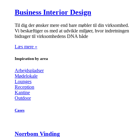
Business Interior Design
Til dig der ønsker mere end bare møbler til din virksomhed.
Vi beskæftiger os med at udvikle miljøer, hvor indretningen
bidrager til virksomhedens DNA både
Læs mere »
Inspiration by area
Arbejdspladser
Mødelokale
Lounges
Reception
Kantine
Outdoor
Cases
Norrbom Vinding