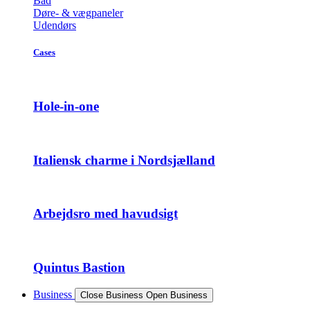
Bad
Døre- & vægpaneler
Udendørs
Cases
Hole-in-one
Italiensk charme i Nordsjælland
Arbejdsro med havudsigt
Quintus Bastion
Business
Close Business
Open Business