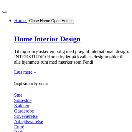
Videre
til
indhold
Home
Close Home
Open Home
Home Interior Design
Til dig som ønsker en bolig med præg af internationalt design.
INTERSTUDIO Home byder på kvalitets designmøbler til
alle hjemmets rum med mærker som Fendi
Læs mere »
Inspiration by room
Stue
Spisestue
Køkken
Garderobe
Soveværelse
Arbejdsværelse
Entré