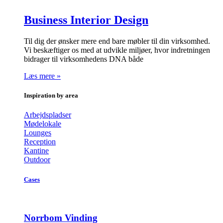
Business Interior Design
Til dig der ønsker mere end bare møbler til din virksomhed.
Vi beskæftiger os med at udvikle miljøer, hvor indretningen
bidrager til virksomhedens DNA både
Læs mere »
Inspiration by area
Arbejdspladser
Mødelokale
Lounges
Reception
Kantine
Outdoor
Cases
Norrbom Vinding