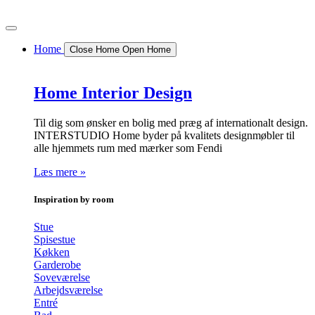
Videre
til
indhold
Home
Close Home
Open Home
Home Interior Design
Til dig som ønsker en bolig med præg af internationalt design.
INTERSTUDIO Home byder på kvalitets designmøbler til
alle hjemmets rum med mærker som Fendi
Læs mere »
Inspiration by room
Stue
Spisestue
Køkken
Garderobe
Soveværelse
Arbejdsværelse
Entré