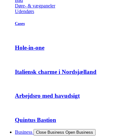
Bad
Døre- & vægpaneler
Udendørs
Cases
Hole-in-one
Italiensk charme i Nordsjælland
Arbejdsro med havudsigt
Quintus Bastion
Business
Close Business
Open Business