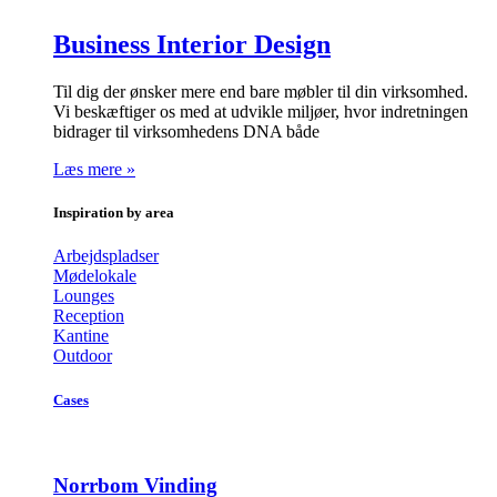
Business Interior Design
Til dig der ønsker mere end bare møbler til din virksomhed.
Vi beskæftiger os med at udvikle miljøer, hvor indretningen
bidrager til virksomhedens DNA både
Læs mere »
Inspiration by area
Arbejdspladser
Mødelokale
Lounges
Reception
Kantine
Outdoor
Cases
Norrbom Vinding