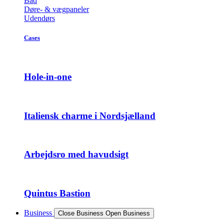
Bad
Døre- & vægpaneler
Udendørs
Cases
Hole-in-one
Italiensk charme i Nordsjælland
Arbejdsro med havudsigt
Quintus Bastion
Business
Close Business
Open Business