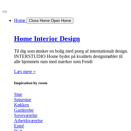
Videre
til
indhold
Home
Close Home
Open Home
Home Interior Design
Til dig som ønsker en bolig med præg af internationalt design.
INTERSTUDIO Home byder på kvalitets designmøbler til
alle hjemmets rum med mærker som Fendi
Læs mere »
Inspiration by room
Stue
Spisestue
Køkken
Garderobe
Soveværelse
Arbejdsværelse
Entré