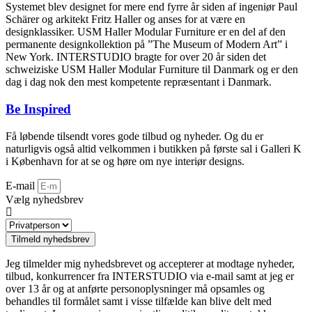
Systemet blev designet for mere end fyrre år siden af ingeniør Paul
Schärer og arkitekt Fritz Haller og anses for at være en
designklassiker. USM Haller Modular Furniture er en del af den
permanente designkollektion på ”The Museum of Modern Art” i
New York. INTERSTUDIO bragte for over 20 år siden det
schweiziske USM Haller Modular Furniture til Danmark og er den
dag i dag nok den mest kompetente repræsentant i Danmark.
Be Inspired
Få løbende tilsendt vores gode tilbud og nyheder. Og du er
naturligvis også altid velkommen i butikken på første sal i Galleri K
i København for at se og høre om nye interiør designs.
E-mail
Vælg nyhedsbrev
Tilmeld nyhedsbrev
Jeg tilmelder mig nyhedsbrevet og accepterer at modtage nyheder,
tilbud, konkurrencer fra INTERSTUDIO via e-mail samt at jeg er
over 13 år og at anførte personoplysninger må opsamles og
behandles til formålet samt i visse tilfælde kan blive delt med