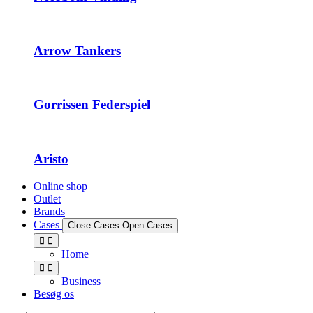
Arrow Tankers
Gorrissen Federspiel
Aristo
Online shop
Outlet
Brands
Cases
Close Cases
Open Cases
Home
Business
Besøg os