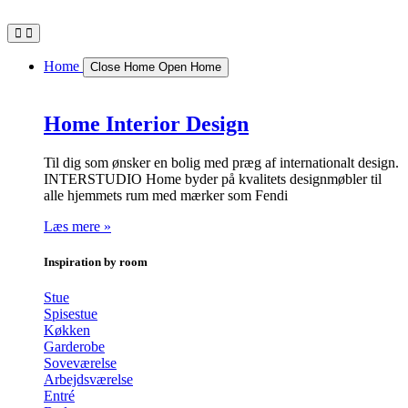
Videre
til
indhold
Home
Close Home
Open Home
Home Interior Design
Til dig som ønsker en bolig med præg af internationalt design.
INTERSTUDIO Home byder på kvalitets designmøbler til
alle hjemmets rum med mærker som Fendi
Læs mere »
Inspiration by room
Stue
Spisestue
Køkken
Garderobe
Soveværelse
Arbejdsværelse
Entré