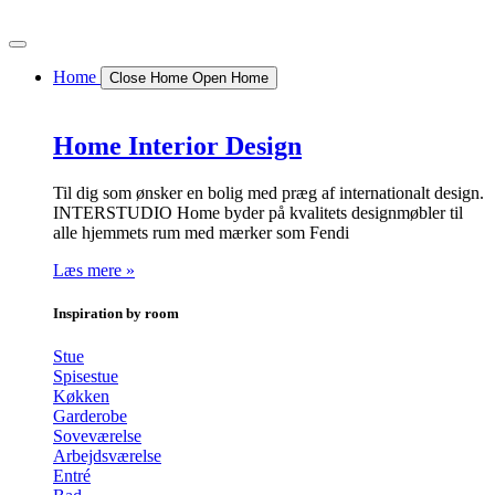
Videre
til
indhold
Home
Close Home
Open Home
Home Interior Design
Til dig som ønsker en bolig med præg af internationalt design.
INTERSTUDIO Home byder på kvalitets designmøbler til
alle hjemmets rum med mærker som Fendi
Læs mere »
Inspiration by room
Stue
Spisestue
Køkken
Garderobe
Soveværelse
Arbejdsværelse
Entré