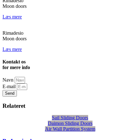
Rimadesio
Moon doors
Læs mere
Rimadesio
Moon doors
Læs mere
Kontakt os
for mere info
Navn
E-mail
Send
Relateret
Sail Sliding Doors
Daimon Sliding Doors
Air Wall Partition System