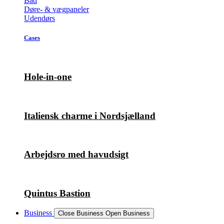
Bad
Døre- & vægpaneler
Udendørs
Cases
Hole-in-one
Italiensk charme i Nordsjælland
Arbejdsro med havudsigt
Quintus Bastion
Business
Close Business
Open Business