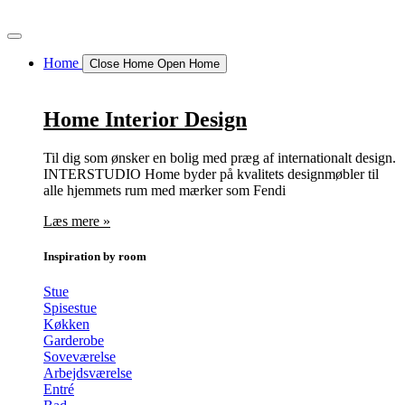
Videre
til
indhold
Home
Close Home
Open Home
Home Interior Design
Til dig som ønsker en bolig med præg af internationalt design.
INTERSTUDIO Home byder på kvalitets designmøbler til
alle hjemmets rum med mærker som Fendi
Læs mere »
Inspiration by room
Stue
Spisestue
Køkken
Garderobe
Soveværelse
Arbejdsværelse
Entré