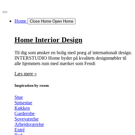
Videre
til
indhold
Home
Close Home
Open Home
Home Interior Design
Til dig som ønsker en bolig med præg af internationalt design.
INTERSTUDIO Home byder på kvalitets designmøbler til
alle hjemmets rum med mærker som Fendi
Læs mere »
Inspiration by room
Stue
Spisestue
Køkken
Garderobe
Soveværelse
Arbejdsværelse
Entré