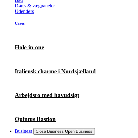
Bad
Døre- & vægpaneler
Udendørs
Cases
Hole-in-one
Italiensk charme i Nordsjælland
Arbejdsro med havudsigt
Quintus Bastion
Business
Close Business
Open Business